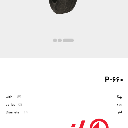
P-660
پهنا
with
185
سری
series
65
قطر
Diameter
14