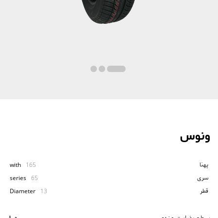
ونوس
پهنا
with
165
سری
series
65
قطر
Diameter
13