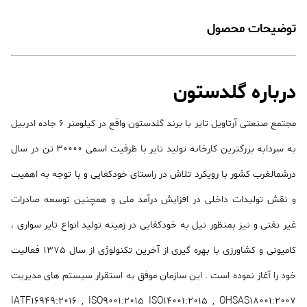
توضیحات محصول
درباره گلدستون
مجتمع صنعتی آرتاویل تایر با برند گلدستون واقع در کیلومنر 6 جاده ادربیل
به سردابه بزرگترین کارخانه تولید تایر با ظرفیت اسمی 30000 تن در سال
درشمالغرب کشور با رویکرد تلاش در راستای خودکفایی و با توجه به اهمیت
و نقش تولیدات داخلی در افزایش درآمد ملی و همچنین توسعه صادرات
غیر نفتی و نیز بمنظور نیل به خودکفایی در زمینه تولید انواع تایر سواری ،
کامیونی و کشاورزی با بهره گیری از آخرین تکنولوژی از سال 1375 فعالیت
خود را آغاز نموده است . این سازمان موفق به استقرار سیستم های مدیریت
IATF16949:2016 , ISO9001:2015 ISO14001:2015 , OHSAS18001:2007