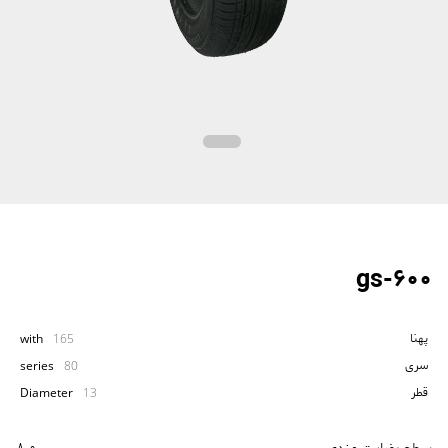
gs-600
پهنا
with
165
سری
series
80
قطر
Diameter
13