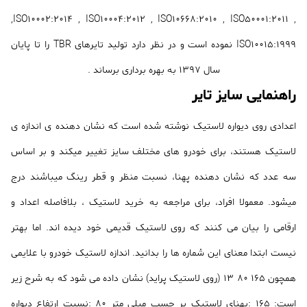
,ISO10002:2014 , ISO10004:2012 , ISO10668:2010 , ISO50001:2011 ,
ISO10015:1999 نموده است و در نظر دارد تولید تایرهای TBR را تا پایان
سال 1397 به بهره برداری برساند .
راهنمایی سایز تایر
اعدادی روی دیواره لاستیک نوشته شده است که نشان دهنده ی اندازه ی
لاستیک هستند، برای خودرو های مختلف سایز تغییر میکند و بر اساس
سه عدد که نشان دهنده پهنا، نسبت منظر و قطر رینگ میباشند درج
میشود. معمولا افراد، برای مراجعه به خرید لاستیک ، بلافاصله اعداد و
ارقامی را بیان می کنند که روی لاستیک قدیمی خود دیده اند. اما بهتر
نیست ابتدا معنای این شماره ها را بدانید. اندازه لاستیک خودرو با علایمی
همچون 165 80 13 (روی لاستیک پراید) نشان داده می شود که به شرح زیر
است: 165 :پهنای لاستیک بر حسب میلی متر 80 :نسبت ارتفاع دیواره