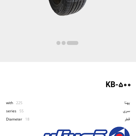
KB-500
پهنا
with
225
سری
series
55
قطر
Diameter
18