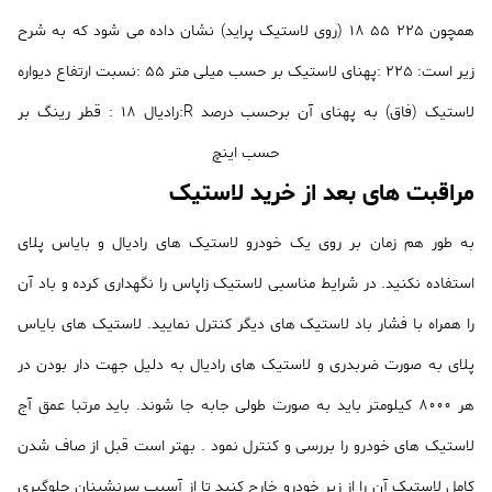
همچون 225 55 18 (روی لاستیک پراید) نشان داده می شود که به شرح
زیر است: 225 :پهنای لاستیک بر حسب میلی متر 55 :نسبت ارتفاع دیواره
لاستیک (فاق) به پهنای آن برحسب درصد R:رادیال 18 : قطر رینگ بر
حسب اینچ
مراقبت های بعد از خرید لاستیک
به طور هم زمان بر روی یک خودرو لاستیک های رادیال و بایاس پلای
استفاده نکنید. در شرایط مناسبی لاستیک زاپاس را نگهداری کرده و باد آن
را همراه با فشار باد لاستیک های دیگر کنترل نمایید. لاستیک های بایاس
پلای به صورت ضربدری و لاستیک های رادیال به دلیل جهت دار بودن در
هر 8000 کیلومتر باید به صورت طولی جابه جا شوند. باید مرتبا عمق آج
لاستیک های خودرو را بررسی و کنترل نمود . بهتر است قبل از صاف شدن
کامل لاستیک آن را از زیر خودرو خارج کنید تا از آسیب سرنشینان جلوگیری