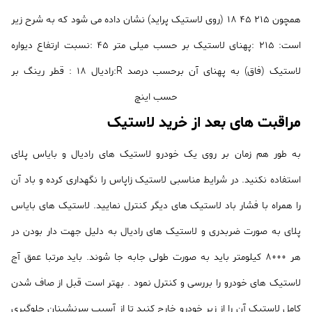
همچون 215 45 18 (روی لاستیک پراید) نشان داده می شود که به شرح زیر
است: 215 :پهنای لاستیک بر حسب میلی متر 45 :نسبت ارتفاع دیواره
لاستیک (فاق) به پهنای آن برحسب درصد R:رادیال 18 : قطر رینگ بر
حسب اینچ
مراقبت های بعد از خرید لاستیک
به طور هم زمان بر روی یک خودرو لاستیک های رادیال و بایاس پلای
استفاده نکنید. در شرایط مناسبی لاستیک زاپاس را نگهداری کرده و باد آن
را همراه با فشار باد لاستیک های دیگر کنترل نمایید. لاستیک های بایاس
پلای به صورت ضربدری و لاستیک های رادیال به دلیل جهت دار بودن در
هر 8000 کیلومتر باید به صورت طولی جابه جا شوند. باید مرتبا عمق آج
لاستیک های خودرو را بررسی و کنترل نمود . بهتر است قبل از صاف شدن
کامل لاستیک آن را از زیر خودرو خارج کنید تا از آسیب سرنشینان جلوگیری