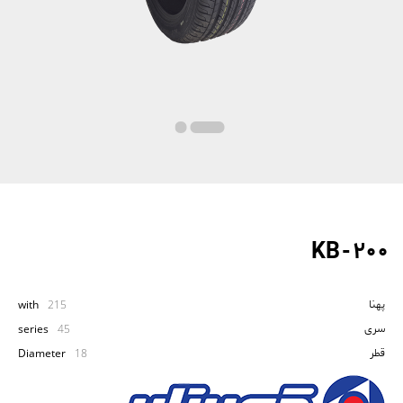
KB - 200
پهنا
with
215
سری
series
45
قطر
Diameter
18