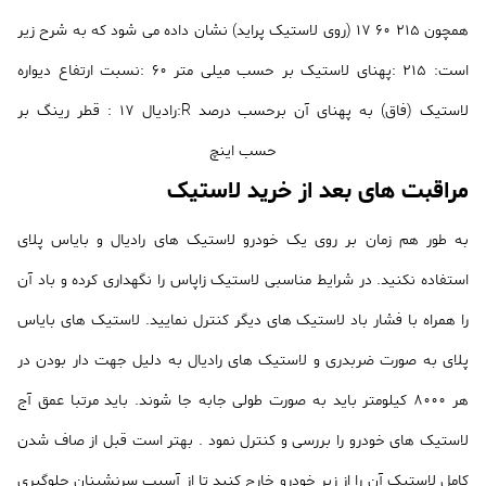
همچون 215 60 17 (روی لاستیک پراید) نشان داده می شود که به شرح زیر
است: 215 :پهنای لاستیک بر حسب میلی متر 60 :نسبت ارتفاع دیواره
لاستیک (فاق) به پهنای آن برحسب درصد R:رادیال 17 : قطر رینگ بر
حسب اینچ
مراقبت های بعد از خرید لاستیک
به طور هم زمان بر روی یک خودرو لاستیک های رادیال و بایاس پلای
استفاده نکنید. در شرایط مناسبی لاستیک زاپاس را نگهداری کرده و باد آن
را همراه با فشار باد لاستیک های دیگر کنترل نمایید. لاستیک های بایاس
پلای به صورت ضربدری و لاستیک های رادیال به دلیل جهت دار بودن در
هر 8000 کیلومتر باید به صورت طولی جابه جا شوند. باید مرتبا عمق آج
لاستیک های خودرو را بررسی و کنترل نمود . بهتر است قبل از صاف شدن
کامل لاستیک آن را از زیر خودرو خارج کنید تا از آسیب سرنشینان جلوگیری