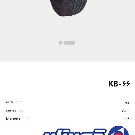
KB - 66
پهنا
with
215
سری
series
60
قطر
Diameter
17