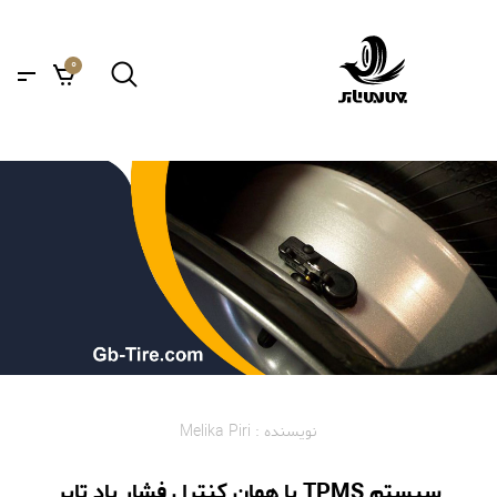
0
نویسنده : Melika Piri
سیستم TPMS یا همان کنترل فشار باد تایر