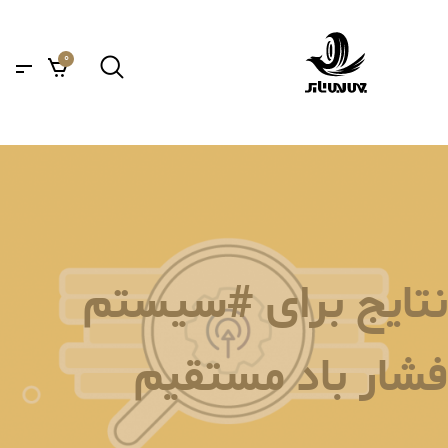
0
نتایج برای #سیستم
فشار باد مستقیم