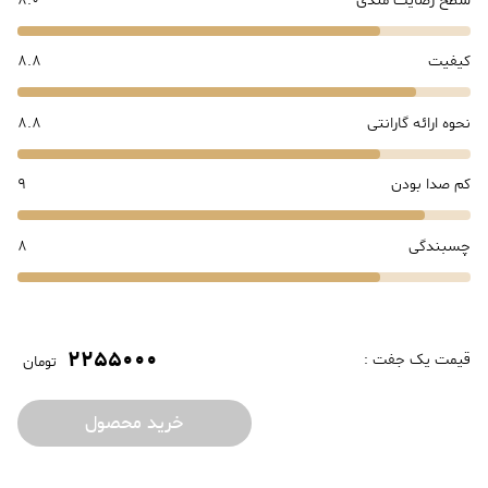
سطح رضایت مندی
8.0
کیفیت
8.8
نحوه ارائه گارانتی
8.8
کم صدا بودن
9
چسبندگی
8
2255000
قیمت یک جفت :
تومان
خرید محصول