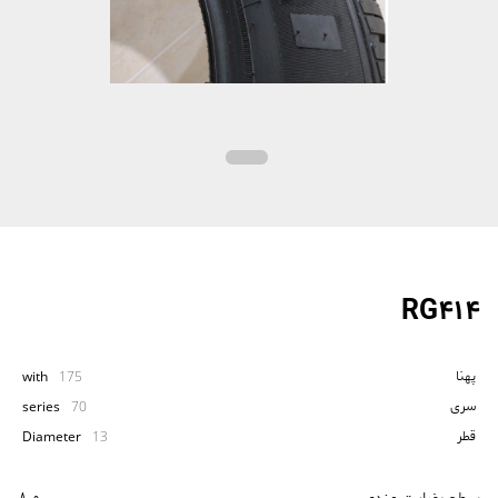
RG414
پهنا
with
175
سری
series
70
قطر
Diameter
13