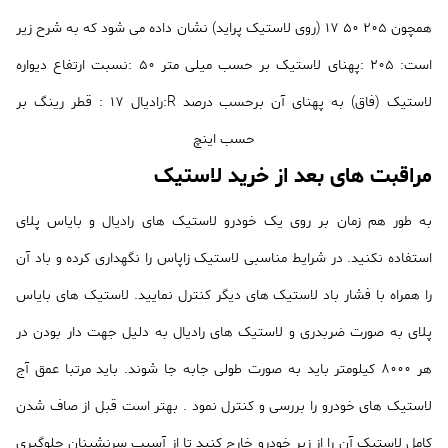
همچون 205 50 17 (روی لاستیک پراید) نشان داده می شود که به شرح زیر
است: 205 :پهنای لاستیک بر حسب میلی متر 50 :نسبت ارتفاع دیواره
لاستیک (فاق) به پهنای آن برحسب درصد R:رادیال 17 : قطر رینگ بر
حسب اینچ
مراقبت های بعد از خرید لاستیک
به طور هم زمان بر روی یک خودرو لاستیک های رادیال و بایاس پلای
استفاده نکنید. در شرایط مناسبی لاستیک زاپاس را نگهداری کرده و باد آن
را همراه با فشار باد لاستیک های دیگر کنترل نمایید. لاستیک های بایاس
پلای به صورت ضربدری و لاستیک های رادیال به دلیل جهت دار بودن در
هر 8000 کیلومتر باید به صورت طولی جابه جا شوند. باید مرتبا عمق آج
لاستیک های خودرو را بررسی و کنترل نمود . بهتر است قبل از صاف شدن
کامل لاستیک آن را از زیر خودرو خارج کنید تا از آسیب سرنشینان جلوگیری