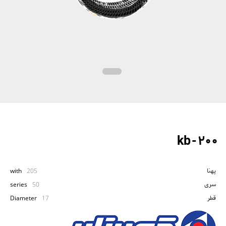
kb - 200
پهنا
with
205
سری
series
50
قطر
Diameter
17