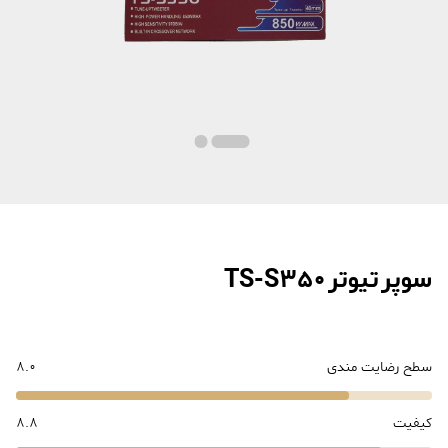
سوپر تیوتر TS-S350
سطح رضایت مندی
8.0
کیفیت
8.8