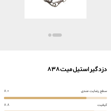
دزد گیر استیل میت 838
سطح رضایت مندی
8.0
کیفیت
8.8