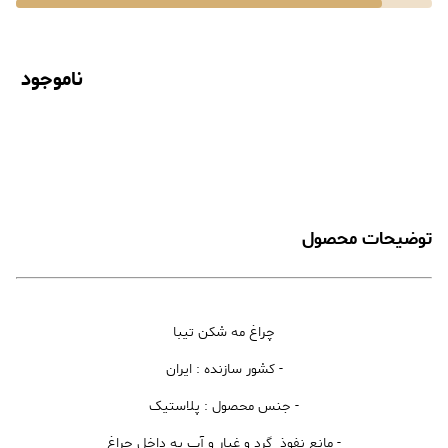
ناموجود
توضیحات محصول
چراغ مه شکن تیبا
- کشور سازنده : ایران
- جنس محصول : پلاستیک
- مانع نفوذ گرد و غبار و آب به داخل چراغ