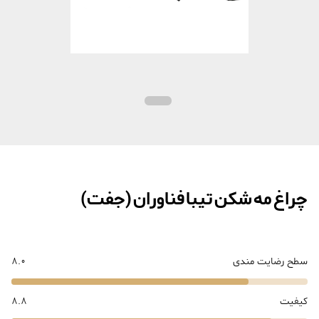
چراغ مه شکن تیبا فناوران (جفت)
سطح رضایت مندی
8.0
کیفیت
8.8