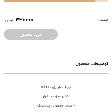
330000
قیمت :
تومان
خرید محصول
توضیحات محصول
چراغ خطر پژو 206 sd
- کشور سازنده : ایران
- جنس محصول : پلاستیک