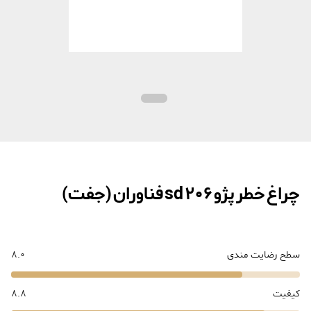
چراغ خطر پژو 206 sd فناوران (جفت)
سطح رضایت مندی
8.0
کیفیت
8.8