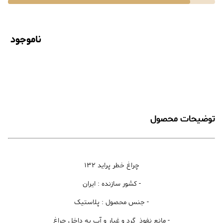
ناموجود
توضیحات محصول
چراغ خطر پراید 132
- کشور سازنده : ایران
- جنس محصول : پلاستیک
- مانع نفوذ گرد و غبار و آب به داخل چراغ