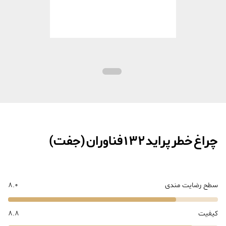
چراغ خطر پراید 132 فناوران (جفت)
سطح رضایت مندی
8.0
کیفیت
8.8