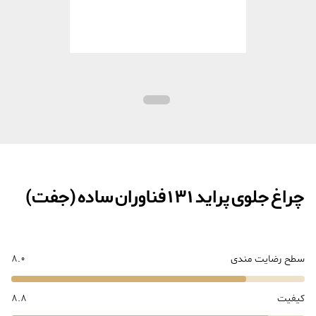
چراغ جلوی پراید 131 فناوران ساده (جفت)
سطح رضایت مندی
8.0
کیفیت
8.8