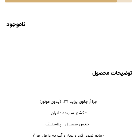
ناموجود
توضیحات محصول
چراغ جلوی پراید 131 (بدون موتور)
- کشور سازنده : ایران
- جنس محصول : پلاستیک
- مانع نفوذ گرد و غبار و آب به داخل چراغ