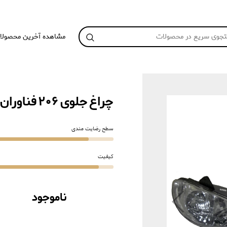
مشاهده آخرین محصولا
چراغ جلوی 206 فناوران (جفت)
سطح رضایت مندی
کیفیت
ناموجود