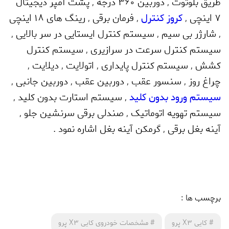
طریق بلوتوث
,
دوربین 360 درجه
,
پشت آمپر دیجیتال
7 اینچی
,
کروز کنترل
,
فرمان برقی
,
رینگ های 18 اینچی
,
شارژر بی سیم
,
سیستم کنترل ایستایی در سر بالایی
,
سیستم کنترل سرعت در سرازیری
,
سیستم کنترل
کشش
,
سیستم کنترل پایداری
,
اتولایت
,
دیلایت
,
چراغ روز
,
سنسور عقب
,
دوربین عقب
,
دوربین جانبی
,
سیستم ورود بدون کلید
,
سیستم استارت بدون کلید
,
سیستم تهویه اتوماتیک
,
صندلی برقی سرنشین جلو
,
آینه بغل برقی
,
گرمکن آینه بغل اشاره نمود .
برچسب ها :
#
کایی X3 پرو
#
مشخصات خودروی کایی X3 پرو