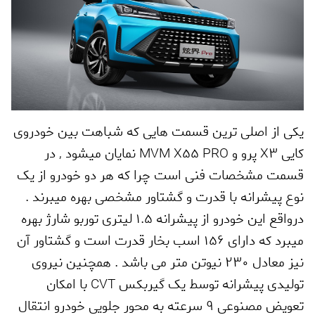
یکی از اصلی ترین قسمت هایی که شباهت بین خودروی
کایی
X3
پرو و
MVM X55 PRO
نمایان میشود
,
در
قسمت مشخصات فنی است چرا که هر دو خودرو از یک
نوع پیشرانه با قدرت و گشتاور مشخصی بهره میبرند .
درواقع این خودرو از پیشرانه 1.5 لیتری توربو شارژ بهره
میبرد که دارای 156 اسب بخار قدرت است و گشتاور آن
نیز معادل 230 نیوتن متر می باشد . همچنین نیروی
تولیدی پیشرانه توسط یک گیربکس
CVT
با امکان
تعویض مصنوعی 9 سرعته به محور جلویی خودرو انتقال