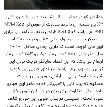
همانطور که در مطالب بالاتر اشاره نمودیم
,
خودروی کایی
X3
پرو نسخه ای با برند متفاوت از خودروای
MVM X55
PRO
می باشد که از لحاظ طراحی بدنه
,
شباهت بسیاری
با یکدیگر دارند . خودروای کایی
X3
پرو در دسته کراس
اوور های کوچک است که دارای ابعادی معادل
40,400
میلی متر طول
,
1,831
میلی متر عرض و
1,653
میلی متر
ارتفاع می باشد که این اعداد نمایانگر کوچک بودن این
کراس اوور چینی می باشد . در نمای جلویی این خودرو
شاهد شباهت هایی از طراحی خودروهای رسپکت
هستیم که برند کایی با تغییراتی که به ظاهر این خودرو
داده
,
زبانی متفاوت برای بیان طراحی این خودرو خلق
نموده است . همچنین در نمای جلویی این خودرو شاهد
چراغ های کشیده و جلو پنجره دو تکه با تزیینات کرومی