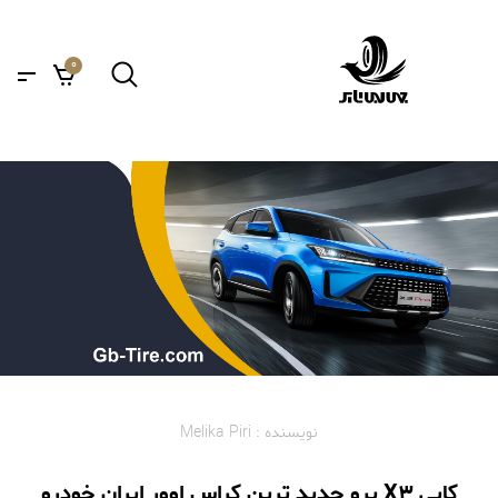
0
نویسنده : Melika Piri
کایی X3 پرو جدید ترین کراس اوور ایران خودرو