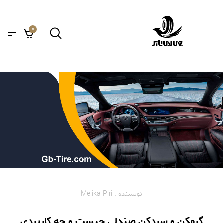
0
نویسنده : Melika Piri
گرمکن و سردکن صندلی چیست و چه کاربردی